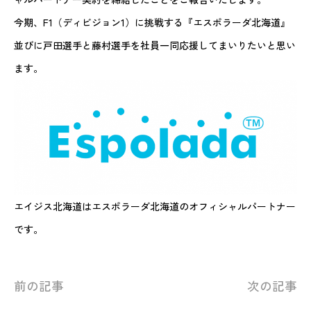
今期、F1（ディビジョン1）に挑戦する『エスポラーダ北海道』
OFFICE
並びに戸田選手と藤村選手を社員一同応援してまいりたいと思い
職場を知る
ます。
拠点の紹介
職場の様子
SYSTEM
制度を知る
エイジス北海道はエスポラーダ北海道のオフィシャルパートナー
福利厚生
です。
新人研修
社員研修
前の記事
次の記事