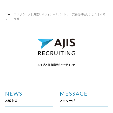
CULTURE
社風を知る
TOP
エスポラーダ北海道とオフィシャルパートナー契約を締結しました｜お知
らせ
朝礼の様子
ミーティングの様子
清掃活動
コミュニケーション
研修
ENTRY
エントリー
選考から入社まで
NEWS
MESSAGE
募集要項
見学希望・エントリー
お知らせ
メッセージ