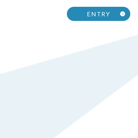
ENTRY
PERSONS
人を知る
シニアマネジャー / Y.S
係長 / Y.T
サテライトマネジャー / Y.S
サテライトマネジャー / A.K
アシスタントマネジャー / A.I
ENTRY
エントリー