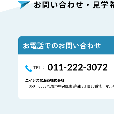
お問い合わせ・見学
拠点の紹介
福
職場の様子
新
社
お電話でのお問い合わせ
011-222-3072
エイジス北海道株式会社
〒060－0053 札幌市中央区南3条東3丁目18番地 マ