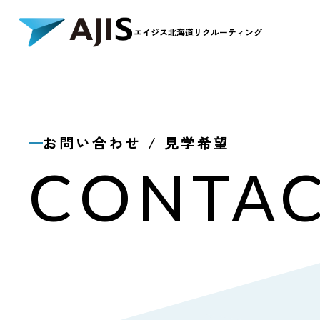
エイジス北海道リクルーティング
NEWS
M
お知らせ
メ
お知らせ一覧
採
お問い合わせ / 見学希望
求
CONTA
OFFICE
S
職場を知る
制