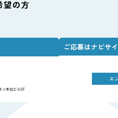
希望の方
利厚生
朝礼の様子
人研修
ミーティングの様子
員研修
清掃活動
コミュニケーション
研修
ご応募はナビサ
会社概要
｜
お問い合わせ
｜
プライバシーポリシー
エ
ルキン本社ビル5F