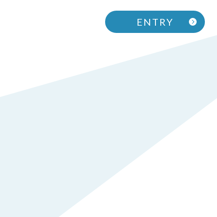
ENTRY
PERSONS
人を知る
シニアマネジャー / Y.S
係長 / Y.T
サテライトマネジャー / Y.S
サテライトマネジャー / A.K
アシスタントマネジャー / A.I
ENTRY
エントリー