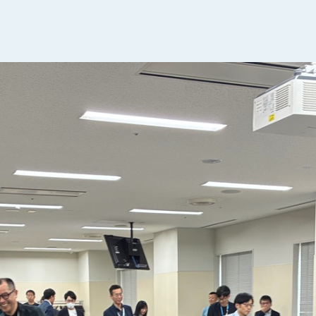
利厚生
朝礼の様子
人研修
ミーティングの様子
員研修
清掃活動
コミュニケーション
研修
会社概要
｜
お問い合わせ
｜
プライバシーポリシー