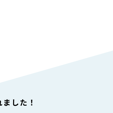
ESSAGE
JOBS
ッセージ
仕事を知る
用方針・想い
現場の最前線で働く
める人材
後方支援で仲間を支える
YSTEM
CULTURE
れました！
度を知る
社風を知る