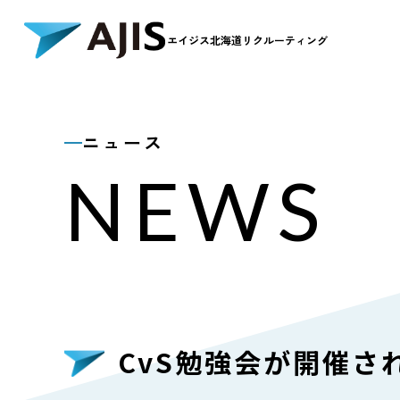
エイジス北海道リクルーティング
NEWS
M
お知らせ
メ
ニュース
NEWS
お知らせ一覧
採
求
OFFICE
S
CvS勉強会が開催さ
職場を知る
制