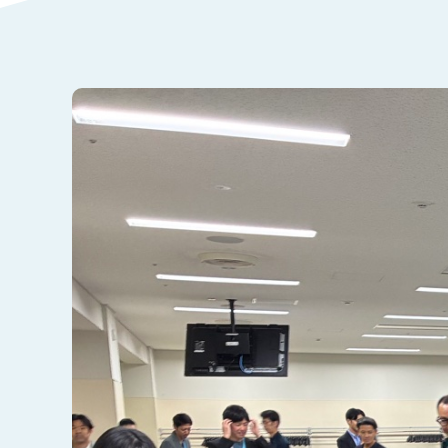
拠点の紹介
福
職場の様子
新
社