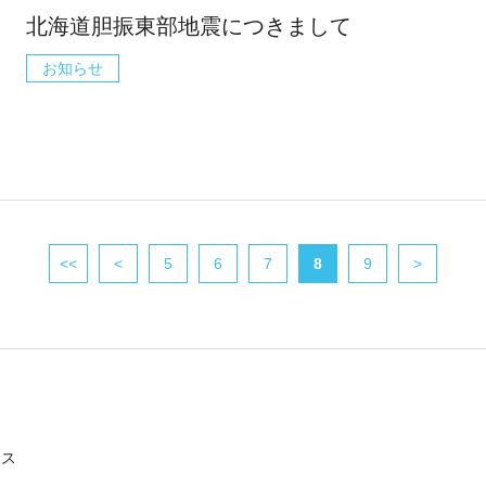
北海道胆振東部地震につきまして
お知らせ
<<
<
5
6
7
8
9
>
クス